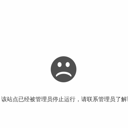
！该站点已经被管理员停止运行，请联系管理员了解