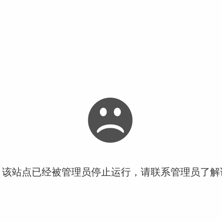
！该站点已经被管理员停止运行，请联系管理员了解