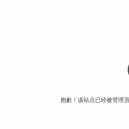
抱歉！该站点已经被管理